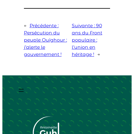
←
Précédente :
Suivante :
90
Persécution du
ans du Front
peuple Ouïghour :
populaire :
j’alerte le
l’union en
gouvernement !
héritage !
→