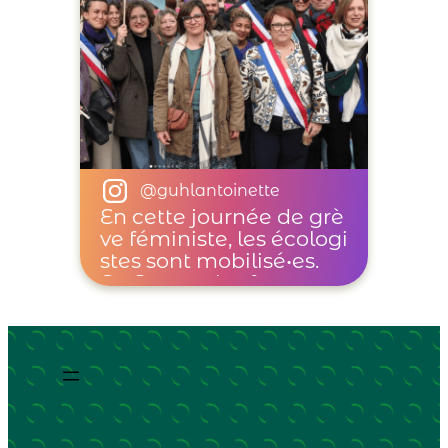
@guhlantoinette
En cette journée de grè
ve féministe, les écologi
stes sont mobilisé•es.
En France, les femmes
représentent 70% des tr
availleurs·euses pauvre
s soit 5 millions de pers
onnes, les écologistes c
ontinueront de lutter c
ontre les discrimination
s sociales et pour l’égali