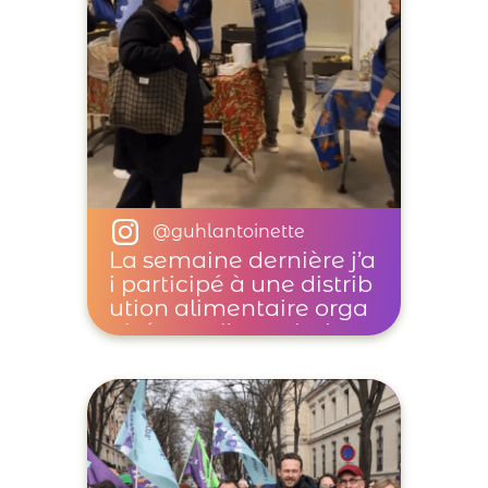
@guhlantoinette
La semaine dernière j’a
i participé à une distrib
ution alimentaire orga
nisée par l’association
https://www.instagra
m.com/linkeeofficie
l/
« >@linkeeofficiel à de
stination des étudiant.
e.s précaires.