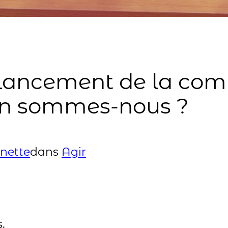
e lancement de la co
 en sommes-nous ?
nette
dans
Agir
,