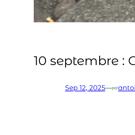
10 septembre : O
Sep 12, 2025
—
anto
par