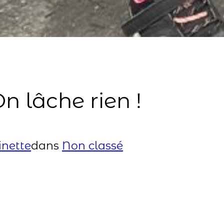
n lâche rien !
inette
dans
Non classé