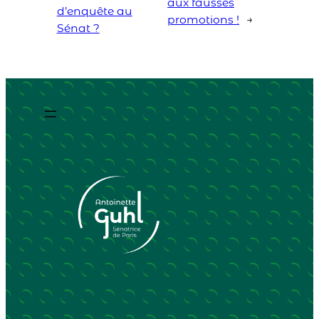
aux fausses
d’enquête au
promotions !
→
Sénat ?