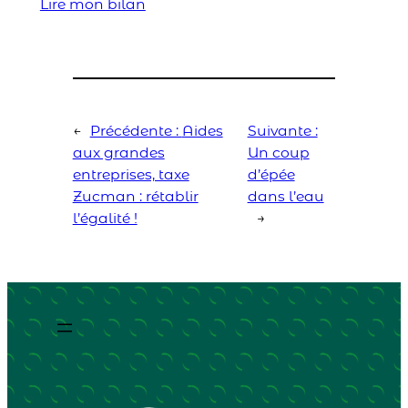
Lire mon bilan
←
Précédente :
Aides
Suivante :
aux grandes
Un coup
entreprises, taxe
d’épée
Zucman : rétablir
dans l’eau
l’égalité !
→