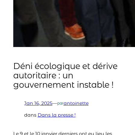
Déni écologique et dérive
autoritaire : un
gouvernement instable !
Jan 16, 2025
—
antoinette
par
dans
Dans la presse !
Le 9 et le 10 janvier derniers ont eu lieu les