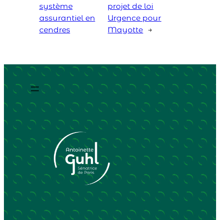
système
projet de loi
assurantiel en
Urgence pour
cendres
Mayotte
→