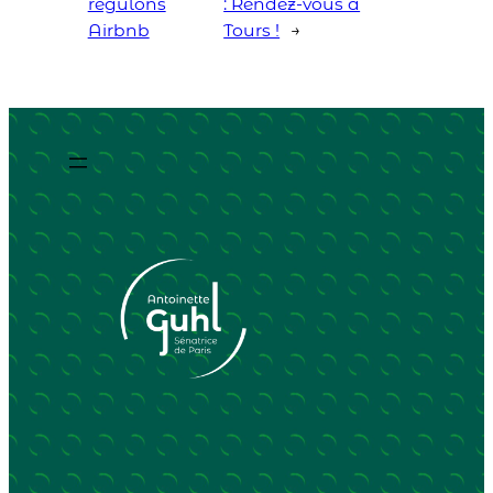
régulons
: Rendez-vous à
Airbnb
Tours !
→