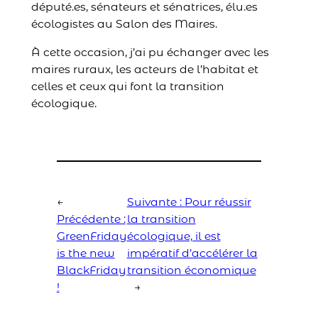
député.es, sénateurs et sénatrices, élu.es
écologistes au Salon des Maires.
À cette occasion, j’ai pu échanger avec les
maires ruraux, les acteurs de l’habitat et
celles et ceux qui font la transition
écologique.
←
Suivante :
Pour réussir
Précédente :
la transition
GreenFriday
écologique, il est
is the new
impératif d’accélérer la
BlackFriday
transition économique
!
→